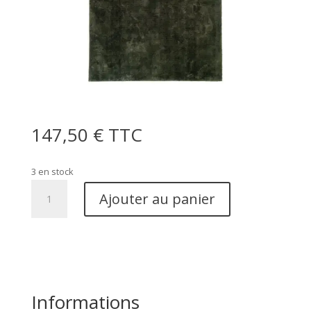
147,50
€
TTC
3 en stock
quantité
Ajouter au panier
de
Tapis
Miami
-
100%
Polyester,
Informations
Vert