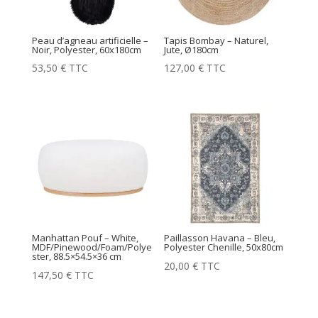
Peau d’agneau artificielle –
Tapis Bombay – Naturel,
Noir, Polyester, 60x180cm
Jute, Ø180cm
53,50
€
TTC
127,00
€
TTC
Manhattan Pouf – White,
Paillasson Havana – Bleu,
MDF/Pinewood/Foam/Polye
Polyester Chenille, 50x80cm
ster, 88.5×54.5×36 cm
20,00
€
TTC
147,50
€
TTC