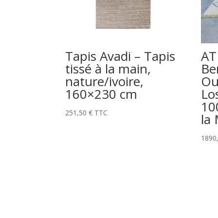
Tapis Avadi – Tapis
AT
tissé à la main,
Be
nature/ivoire,
Ou
160×230 cm
Lo
10
251,50
€
TTC
la
1890