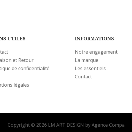
NS UTILES
INFORMATIONS
tact
Notre engagement
raison et Retour
La marque
tique de confidentialité
Les essentiels
V
Contact
tions légales
Copyright © 2026 LM ART DESIGN by Agence Compa