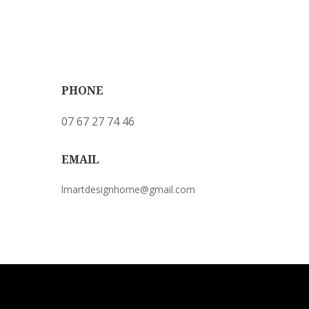
PHONE
07 67 27 74 46
EMAIL
lmartdesignhome@gmail.com