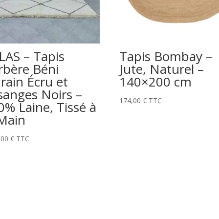
LAS – Tapis
Tapis Bombay –
rbère Béni
Jute, Naturel –
rain Écru et
140×200 cm
sanges Noirs –
174,00
€
TTC
0% Laine, Tissé à
 Main
,00
€
TTC