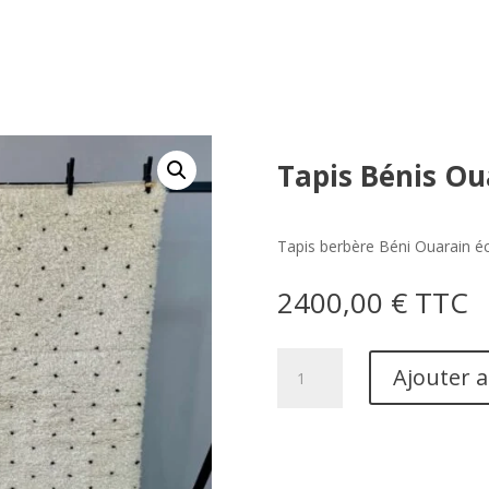
e
Tapis Bénis Ou
Tapis berbère Béni Ouarain é
2400,00
€
TTC
quantité
Ajouter 
de
Tapis
Bénis
Ouarain
100%