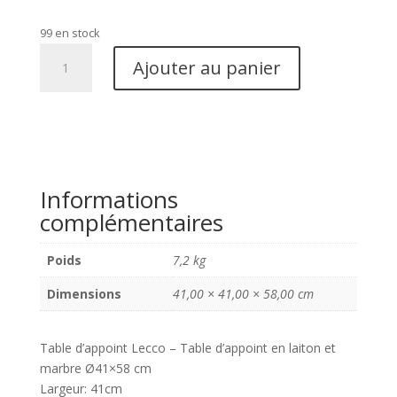
99 en stock
quantité
Ajouter au panier
de
Table
d'appoint
Lecco
-
Table
Informations
d'appoint
complémentaires
en
laiton
et
Poids
7,2 kg
marbre
Dimensions
41,00 × 41,00 × 58,00 cm
Ø41x58
cm
Table d’appoint Lecco – Table d’appoint en laiton et
marbre Ø41×58 cm
Largeur: 41cm