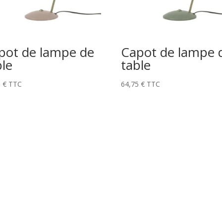
pot de lampe de
Capot de lampe 
ble
table
5
€
TTC
64,75
€
TTC