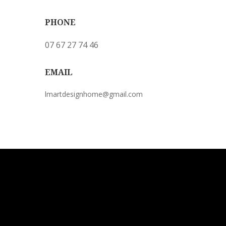
PHONE
07 67 27 74 46
EMAIL
lmartdesignhome@gmail.com