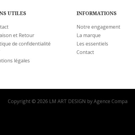
NS UTILES
INFORMATIONS
tact
Notre engagement
raison et Retour
La marque
tique de confidentialité
Les essentiels
V
Contact
tions légales
Copyright © 2026 LM ART DESIGN by Agence Compa