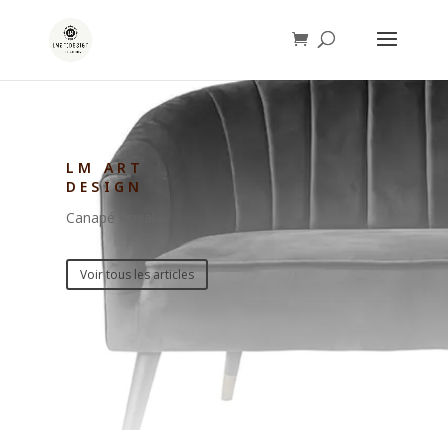
LM ART
DESIGN
Canapé Royal
Voir tous les articles