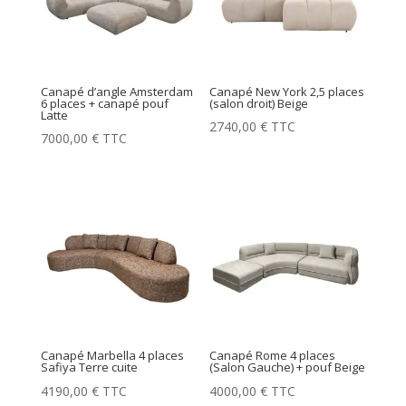
Canapé d’angle Amsterdam
Canapé New York 2,5 places
6 places + canapé pouf
(salon droit) Beige
Latte
2740,00
€
TTC
7000,00
€
TTC
Canapé Marbella 4 places
Canapé Rome 4 places
Safiya Terre cuite
(Salon Gauche) + pouf Beige
4190,00
€
TTC
4000,00
€
TTC