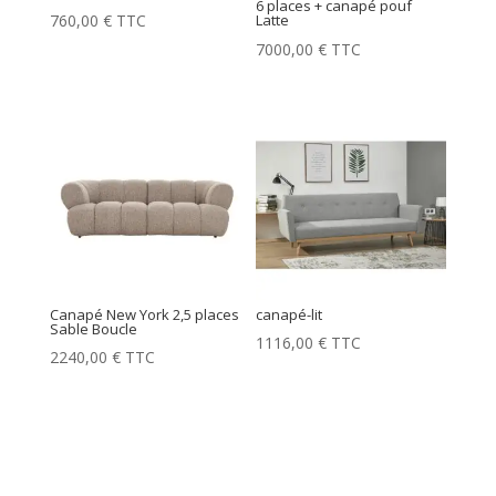
6 places + canapé pouf
760,00
€
TTC
Latte
7000,00
€
TTC
Canapé New York 2,5 places
canapé-lit
Sable Boucle
1116,00
€
TTC
2240,00
€
TTC