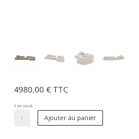
4980,00
€
TTC
3 en stock
quantité
Ajouter au panier
de
Canapé
Cairo