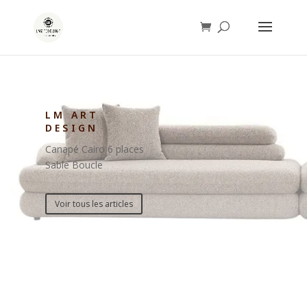
LM ART
DESIGN
Canapé Cairo 6 places
Sable Boucle
Voir tous les articles