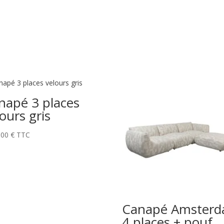
napé 3 places
ours gris
,00
€
TTC
Canapé Amster
4 places + pouf