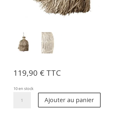
119,90
€
TTC
10 en stock
quantité
Ajouter au panier
de
Abat-
jour
Brise