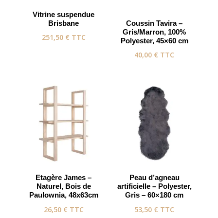
Vitrine suspendue
Brisbane
Coussin Tavira –
Gris/Marron, 100%
251,50
€
TTC
Polyester, 45×60 cm
40,00
€
TTC
Etagère James –
Peau d’agneau
Naturel, Bois de
artificielle – Polyester,
Paulownia, 48x63cm
Gris – 60×180 cm
26,50
€
TTC
53,50
€
TTC