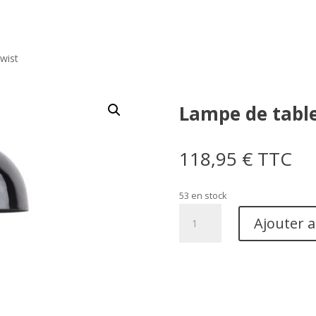
wist
Lampe de table
118,95
€
TTC
53 en stock
quantité
Ajouter 
de
Lampe
de
table
Twist