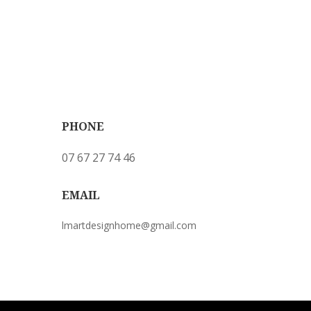
PHONE
07 67 27 74 46
EMAIL
lmartdesignhome@gmail.com