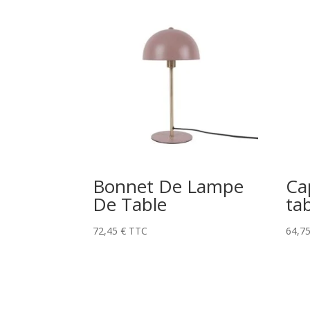
Bonnet De Lampe
Ca
De Table
ta
72,45
€
TTC
64,7