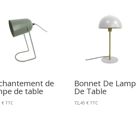
chantement de
Bonnet De Lamp
mpe de table
De Table
0
€
TTC
72,45
€
TTC