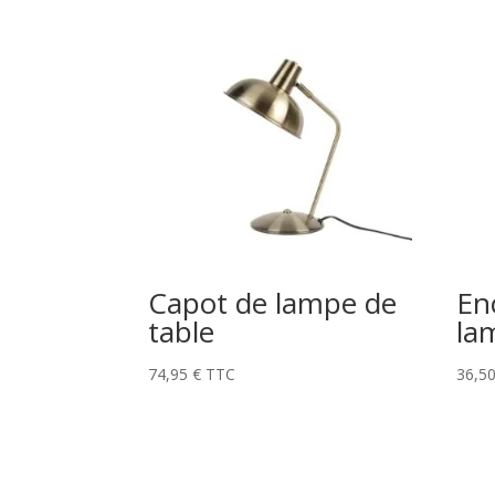
Capot de lampe de
En
table
la
74,95
€
TTC
36,5