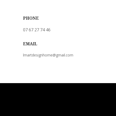
PHONE
07 67 27 74 46
EMAIL
lmartdesignhome@gmail.com