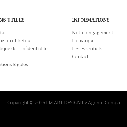
NS UTILES
INFORMATIONS
tact
Notre engagement
raison et Retour
La marque
tique de confidentialité
Les essentiels
V
Contact
tions légales
Copyright © 2026 LM ART DESIGN by Agence Compa