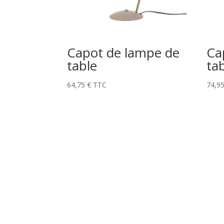
Capot de lampe de
Ca
table
ta
64,75
€
TTC
74,9