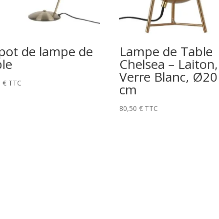
pot de lampe de
Lampe de Table
ble
Chelsea – Laiton,
Verre Blanc, Ø20
5
€
TTC
cm
80,50
€
TTC