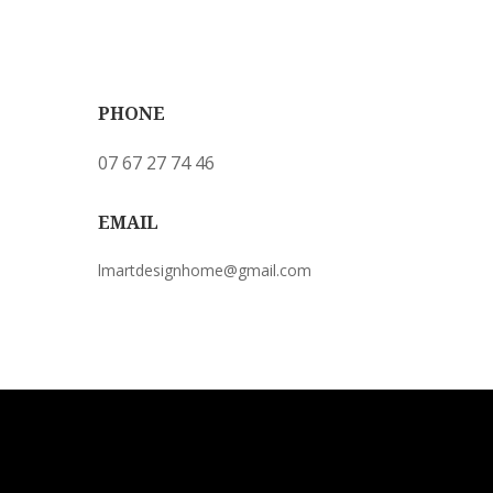
PHONE
07 67 27 74 46
EMAIL
lmartdesignhome@gmail.com