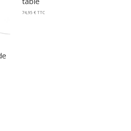
table
74,95
€
TTC
de