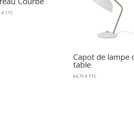
reau Courbe
5
€
TTC
Capot de lampe 
table
64,75
€
TTC