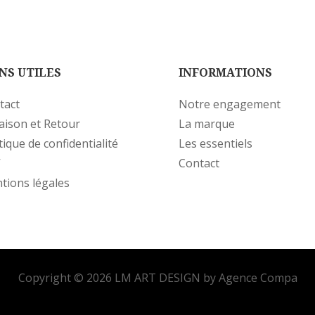
NS UTILES
INFORMATIONS
tact
Notre engagement
raison et Retour
La marque
tique de confidentialité
Les essentiels
V
Contact
tions légales
Copyright © 2026 LM ART DESIGN by Agence Compa