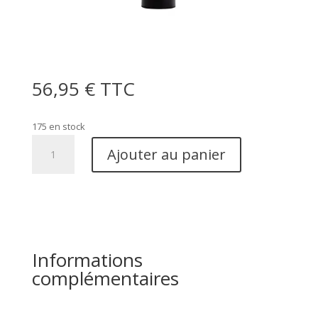
56,95
€
TTC
175 en stock
quantité
Ajouter au panier
de
Lampe
de
table
Feu
Informations
complémentaires