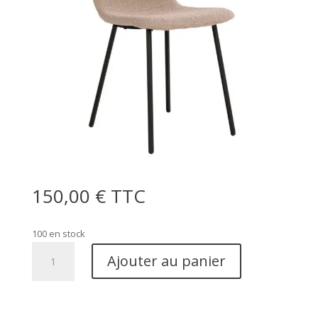
150,00
€
TTC
100 en stock
quantité
Ajouter au panier
de
Halden
Dining
Chair