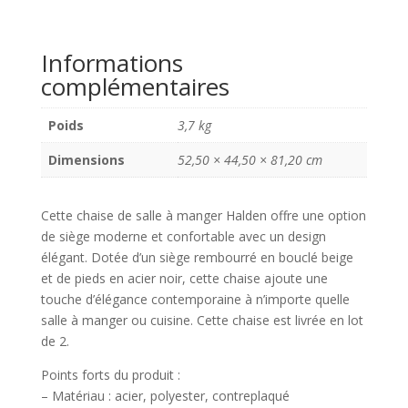
-
Chaise
Informations
de
complémentaires
salle
à
manger
Poids
3,7 kg
en
Dimensions
52,50 × 44,50 × 81,20 cm
bouclé,
beige
avec
Cette chaise de salle à manger Halden offre une option
pieds
de siège moderne et confortable avec un design
noirs
élégant. Dotée d’un siège rembourré en bouclé beige
-
et de pieds en acier noir, cette chaise ajoute une
Lot
touche d’élégance contemporaine à n’importe quelle
de
salle à manger ou cuisine. Cette chaise est livrée en lot
2
de 2.
Points forts du produit :
– Matériau : acier, polyester, contreplaqué