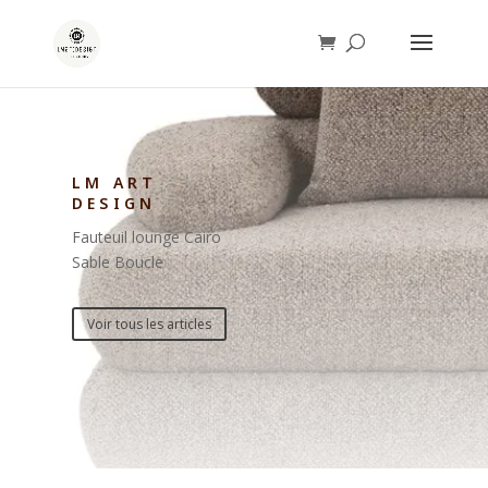
LM ART
DESIGN
Fauteuil lounge Cairo
Sable Boucle
Voir tous les articles