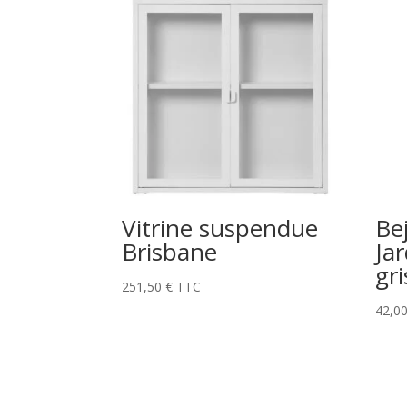
Vitrine suspendue
Be
Brisbane
Jar
gri
251,50
€
TTC
42,0