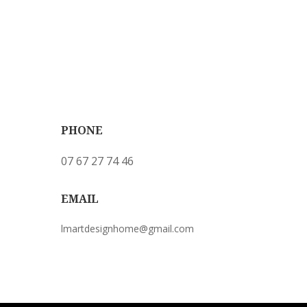
PHONE
07 67 27 74 46
EMAIL
lmartdesignhome@gmail.com