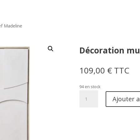
ef Madeline
Décoration mur
109,00
€
TTC
94 en stock
quantité
Ajouter 
de
Décoration
murale
en
relief
Madeline