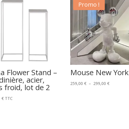
Promo !
ja Flower Stand –
Mouse New York
dinière, acier,
Plage
259,00
€
–
299,00
€
s froid, lot de 2
de
prix :
0
€
TTC
259,00 €
à
299,00 €