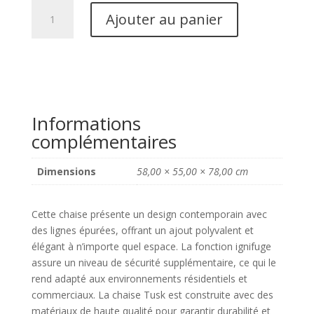
quantité
Ajouter au panier
de
Chaise
Tusk
Beige
(ignifuge)
(Ensemble
Informations
de
complémentaires
2)
Dimensions
58,00 × 55,00 × 78,00 cm
Cette chaise présente un design contemporain avec
des lignes épurées, offrant un ajout polyvalent et
élégant à n’importe quel espace. La fonction ignifuge
assure un niveau de sécurité supplémentaire, ce qui le
rend adapté aux environnements résidentiels et
commerciaux. La chaise Tusk est construite avec des
matériaux de haute qualité pour garantir durabilité et