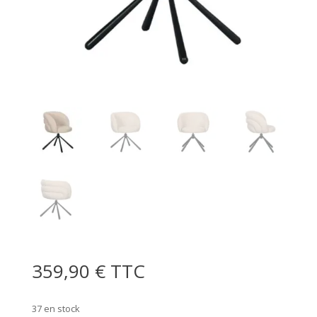
359,90
€
TTC
37 en stock