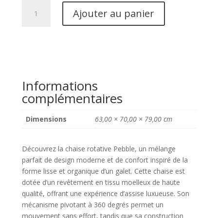
quantité
Ajouter au panier
de
Chaise
rotative
Pebble
Beige
Informations
complémentaires
Dimensions
63,00 × 70,00 × 79,00 cm
Découvrez la chaise rotative Pebble, un mélange
parfait de design moderne et de confort inspiré de la
forme lisse et organique d’un galet. Cette chaise est
dotée d’un revêtement en tissu moelleux de haute
qualité, offrant une expérience d’assise luxueuse. Son
mécanisme pivotant à 360 degrés permet un
mouvement sans effort, tandis que sa construction