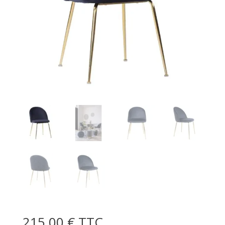
215,00
€
TTC