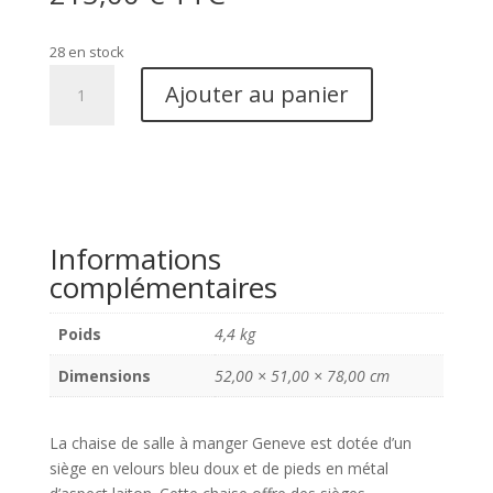
28 en stock
quantité
Ajouter au panier
de
Chaise
de
salle
à
manger
Informations
Geneve
complémentaires
-
Velours,
Acier,
Poids
4,4 kg
Bleu
Dimensions
52,00 × 51,00 × 78,00 cm
-
Lot
de
La chaise de salle à manger Geneve est dotée d’un
2
siège en velours bleu doux et de pieds en métal