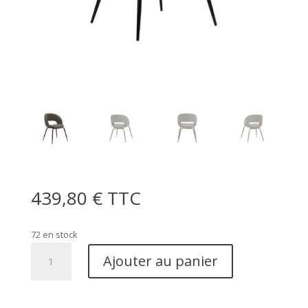
439,80
€
TTC
72 en stock
quantité
Ajouter au panier
de
Chaise
arc-